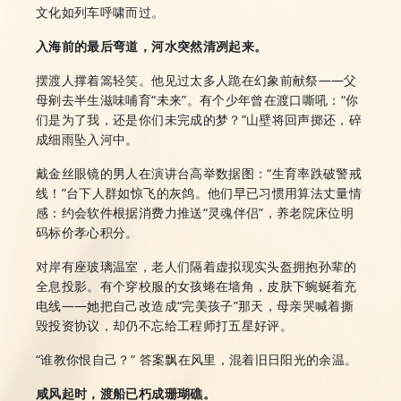
文化如列车呼啸而过。
入海前的最后弯道，河水突然清冽起来。
摆渡人撑着篙轻笑。他见过太多人跪在幻象前献祭——父
母剜去半生滋味哺育“未来”。有个少年曾在渡口嘶吼：“你
们是为了我，还是你们未完成的梦？”山壁将回声掷还，碎
成细雨坠入河中。
戴金丝眼镜的男人在演讲台高举数据图：“生育率跌破警戒
线！”台下人群如惊飞的灰鸽。他们早已习惯用算法丈量情
感：约会软件根据消费力推送“灵魂伴侣”，养老院床位明
码标价孝心积分。
对岸有座玻璃温室，老人们隔着虚拟现实头盔拥抱孙辈的
全息投影。有个穿校服的女孩蜷在墙角，皮肤下蜿蜒着充
电线——她把自己改造成“完美孩子”那天，母亲哭喊着撕
毁投资协议，却仍不忘给工程师打五星好评。
“谁教你恨自己？” 答案飘在风里，混着旧日阳光的余温。
咸风起时，渡船已朽成珊瑚礁。