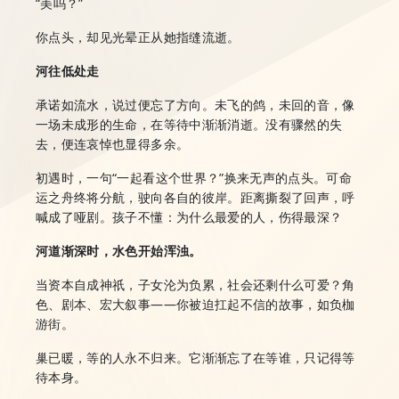
“美吗？”
你点头，却见光晕正从她指缝流逝。
河往低处走
承诺如流水，说过便忘了方向。未飞的鸽，未回的音，像
一场未成形的生命，在等待中渐渐消逝。没有骤然的失
去，便连哀悼也显得多余。
初遇时，一句“一起看这个世界？”换来无声的点头。可命
运之舟终将分航，驶向各自的彼岸。距离撕裂了回声，呼
喊成了哑剧。孩子不懂：为什么最爱的人，伤得最深？
河道渐深时，水色开始浑浊。
当资本自成神祇，子女沦为负累，社会还剩什么可爱？角
色、剧本、宏大叙事——你被迫扛起不信的故事，如负枷
游街。
巢已暖，等的人永不归来。它渐渐忘了在等谁，只记得等
待本身。