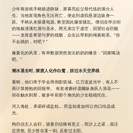
少年将游戏手柄插进静脉，屏幕亮起父母代练的满分人
生。当他发现角色无法死亡，便走到虚拟悬崖边纵身一
跃。手柄从未接通电源, 教堂因此爆发骚乱。僧侣在华尔街
的地板浸满红酒与圣水。两兄弟立于虚空，回望社会巨舰
——龙骨是希望与梦的残骸，众生以带刺的绳索相系。“你
不会跳的，对吧？”
像素化的风里，有串数据突然发出奶奶的嗓音：“回家喝汤
吧。”
潮水退去时, 摆渡人化作白鹭，掠过水天交界线
看呐，他们终于学会用倒影筑城。亿万道波光中，有人不
再计算拥抱的回报率。 有老者撕碎遗嘱纵身跃入浪花——
却在触水刹那，被多年前那个掬光的少女稳稳托住。
河入海处，承诺碎成盐粒... 而盐知道如何让伤口结晶成
光。
狗仍信主人会归，孩童仍信痛有意义，而沙上之诺，虽注
定溃散, 至少曾在某一刻, 反射过太阳。